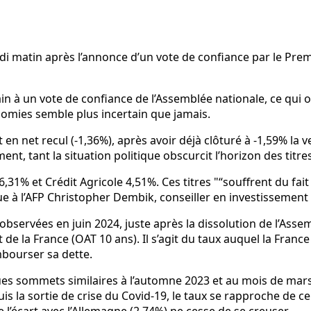
di matin après l’annonce d’un vote de confiance par le Prem
n à un vote de confiance de l’Assemblée nationale, ce qui 
nomies semble plus incertain que jamais.
 en net recul (-1,36%), après avoir déjà clôturé à -1,59% la ve
nt, tant la situation politique obscurcit l’horizon des titr
6,31% et Crédit Agricole 4,51%. Ces titres
“souffrent du fai
que à l’AFP Christopher Dembik, conseiller en investissement
bservées en juin 2024, juste après la dissolution de l’Assem
e la France (OAT 10 ans). Il s’agit du taux auquel la France 
mbourser sa dette.
elques sommets similaires à l’automne 2023 et au mois de mar
la sortie de crise du Covid-19, le taux se rapproche de celu
e l’écart avec l’Allemagne (2,74%) ne cesse de se creuser.