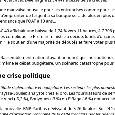
e une mauvaise nouvelle pour les entreprises comme pour l
i qu’emprunter de l’argent à sa banque sera de plus en plus o
tendance que l’OAT à 10 ans…
C 40 affichait une baisse de 1,74 % vers 11 heures, à 7 706 p
s compliqué, le Premier ministre a décidé, lundi, d’organis
ir le soutien d’une majorité de députés et faire voter plus 
Le Rassemblement national ayant annoncé qu’il ne soutiendra
t même le débat budgétaire. Un scénario catastrophe pour 
e crise politique
ncertitude réglementaire et budgétaire. Les secteurs les plus dom
ysse-Soulier, analyste chez eToro. Les fournisseurs de servi
Vinci (-5,2 %), Bouygues (-3 %) ou Eiffage (-6 %) ont accusé
la nouvelle. BNP Paribas dévissant de 5,76 %, alors Société
r une dégradation prochaine de la dette française par les agence