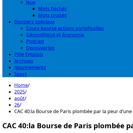
Jeux
Mots fléchés
Mots croisés
Dossiers spéciaux
Cours bourse actions portefeuilles
Géopolitique et économie
Podcast
Decouvertes
Pôle Emplois
Archives
Abonnements
Sport
Home
2025
août
26
CAC 40:la Bourse de Paris plombée par la peur d’un
CAC 40:la Bourse de Paris plombée p