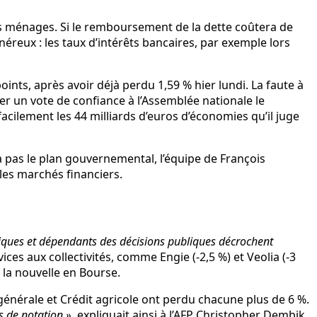
es ménages. Si le remboursement de la dette coûtera de
néreux : les taux d’intérêts bancaires, par exemple lors
oints, après avoir déjà perdu 1,59 % hier lundi. La faute à
er un vote de confiance à l’Assemblée nationale le
facilement les 44 milliards d’euros d’économies qu’il juge
 pas le plan gouvernemental, l’équipe de François
les marchés financiers.
estiques et dépendants des décisions publiques décrochent
ces aux collectivités, comme Engie (-2,5 %) et Veolia (-3
 la nouvelle en Bourse.
 générale et Crédit agricole ont perdu chacune plus de 6 %.
s de notation »,
expliquait ainsi à l’AFP Christopher Dembik,