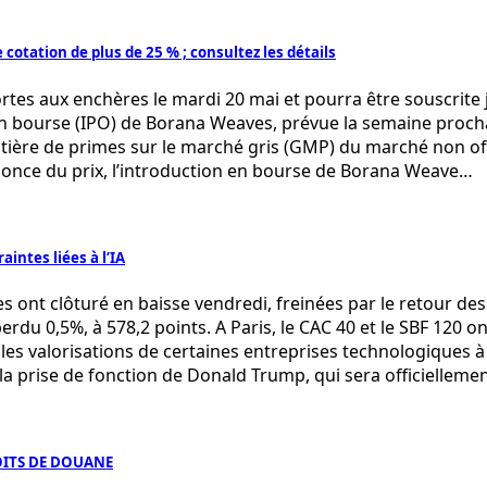
otation de plus de 25 % ; consultez les détails
tes aux enchères le mardi 20 mai et pourra être souscrite j
 en bourse (IPO) de Borana Weaves, prévue la semaine proc
matière de primes sur le marché gris (GMP) du marché non off
’annonce du prix, l’introduction en bourse de Borana Weave…
aintes liées à l’IA
 clôturé en baisse vendredi, freinées par le retour des cr
perdu 0,5%, à 578,2 points. A Paris, le CAC 40 et le SBF 12
r les valorisations de certaines entreprises technologiques 
a prise de fonction de Donald Trump, qui sera officiellemen
OITS DE DOUANE