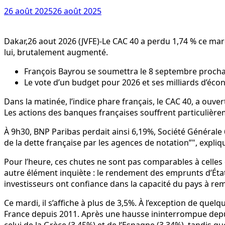
26 août 2025
26 août 2025
Dakar,26 aout 2026 (JVFE)-Le CAC 40 a perdu 1,74 % ce mar
lui, brutalement augmenté.
François Bayrou se soumettra le 8 septembre prochai
Le vote d’un budget pour 2026 et ses milliards d’éco
Dans la matinée, l’indice phare français, le CAC 40, a ouvert
Les actions des banques françaises souffrent particulièreme
À 9h30, BNP Paribas perdait ainsi 6,19%, Société Générale 
de la dette française par les agences de notation”
, expli
Pour l’heure, ces chutes ne sont pas comparables à celles o
autre élément inquiète : le rendement des emprunts d’État d
investisseurs ont confiance dans la capacité du pays à re
Ce mardi, il s’affiche à plus de 3,5%. À l’exception de qu
France depuis 2011. Après une hausse ininterrompue depuis 
celui de la Grèce (3,45%) et de l’Espagne (3,34%), tandis qu