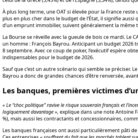
À plus long terme, une OAT si élevée pour la France rest
plus en plus cher dans le budget de l’État, il signifie auss
d’un emprunt immobilier, suivent généralement la même 
La Bourse se réveille avec la gueule de bois ce mardi. Le CA
un homme : François Bayrou. Anticipant un budget 2026 trè
8 septembre. Avec ce coup de poker, l’exécutif espère obten
indispensables pour le budget de 2026.
Sauf que c’est un autre scénario qui semble se préciser. 
Bayrou a donc de grandes chances d’être renversée, avan
Les banques, premières victimes d’un
« Le “choc politique” ravive le risque souverain français et l’i
logiquement davantage »,
explique dans une note Antoine Fra
%), mais aussi les contractants et concessionnaires, comme 
Les banques françaises ont aussi particulièrement pâti de 
Ces entreprises
« souffrent du fait que les marchés tablent su