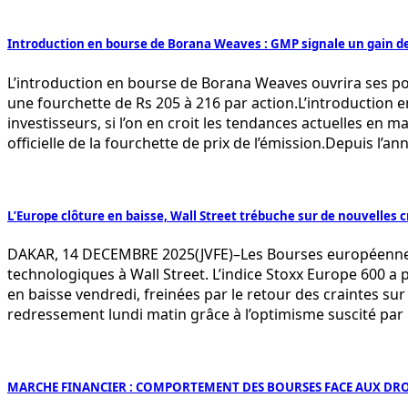
Introduction en bourse de Borana Weaves : GMP signale un gain de c
L’introduction en bourse de Borana Weaves ouvrira ses por
une fourchette de Rs 205 à 216 par action.L’introduction
investisseurs, si l’on en croit les tendances actuelles en 
officielle de la fourchette de prix de l’émission.Depuis l
L’Europe clôture en baisse, Wall Street trébuche sur de nouvelles cr
DAKAR, 14 DECEMBRE 2025(JVFE)–Les Bourses européennes ont
technologiques à Wall Street. L’indice Stoxx Europe 600 a 
en baisse vendredi, freinées par le retour des craintes su
redressement lundi matin grâce à l’optimisme suscité par l
MARCHE FINANCIER : COMPORTEMENT DES BOURSES FACE AUX DR