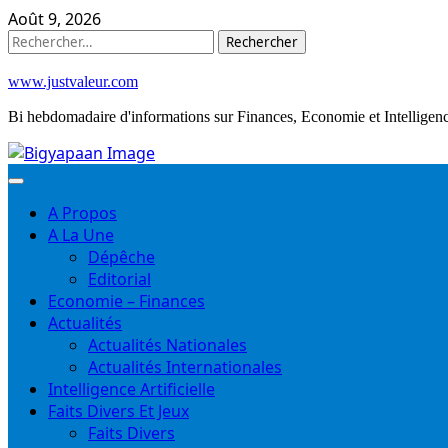
Skip
Août 9, 2026
to
Rechercher :
content
www.justvaleur.com
Bi hebdomadaire d'informations sur Finances, Economie et Intelligence
A Propos
A La Une
Dépêche
Editorial
Economie – Finances
Actualités
Actualités Nationales
Actualités Internationales
Intelligence Artificielle
Faits Divers Et Jeux
Faits Divers