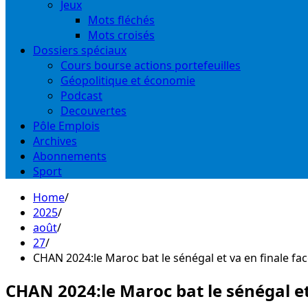
Jeux
Mots fléchés
Mots croisés
Dossiers spéciaux
Cours bourse actions portefeuilles
Géopolitique et économie
Podcast
Decouvertes
Pôle Emplois
Archives
Abonnements
Sport
Home
2025
août
27
CHAN 2024:le Maroc bat le sénégal et va en finale f
CHAN 2024:le Maroc bat le sénégal e