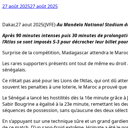
27 août 2025
27 août 2025
Dakar,27 aout 2025(JVFE)-
Au Mandela National Stadium de 
Après 90 minutes intenses puis 30 minutes de prolongation,
l’Atlas se sont imposés 5-3 pour décrocher leur billet pou
Surprise de la compétition, Madagascar attendra le Maroc
Les rares supporters présents ont tout de même eu droit à
sénégalais.
Ce n’était pas aisé pour les Lions de l’Atlas, qui ont dû at
souvent les penalties à une loterie, le Maroc a prouvé que 
Le Sénégal a lancé les hostilités dès la 16e minute grâce 
Sabir Bougrine a égalisé à la 23e minute, remettant les de
séquences de possession, sans qu’aucune des deux sélectio
En s’appuyant sur une technique sûre et un grand gardien, 
de ce match. D’un sang-froid extrême, Hrimate a été le pre