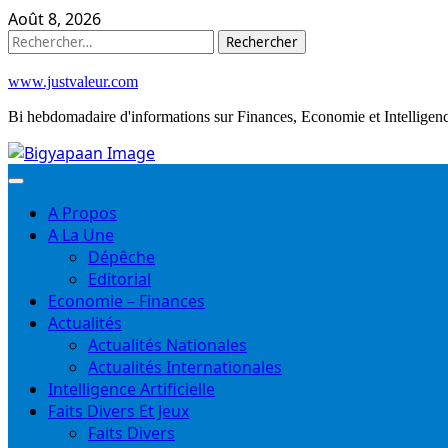
Skip
Août 8, 2026
to
Rechercher :
content
www.justvaleur.com
Bi hebdomadaire d'informations sur Finances, Economie et Intelligence
A Propos
A La Une
Dépêche
Editorial
Economie – Finances
Actualités
Actualités Nationales
Actualités Internationales
Intelligence Artificielle
Faits Divers Et Jeux
Faits Divers