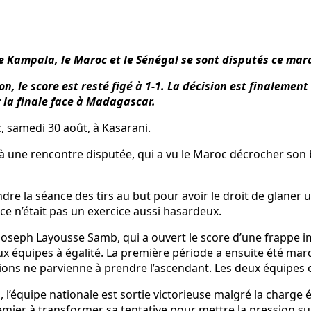
Kampala, le Maroc et le Sénégal se sont disputés ce mard
 le score est resté figé à 1-1. La décision est finalement 
r la finale face à Madagascar.
, samedi 30 août, à Kasarani.
 une rencontre disputée, qui a vu le Maroc décrocher son bi
tendre la séance des tirs au but pour avoir le droit de glane
ce n’était pas un exercice aussi hasardeux.
à Joseph Layousse Samb, qui a ouvert le score d’une frappe i
ux équipes à égalité. La première période a ensuite été mar
ns ne parvienne à prendre l’ascendant. Les deux équipes ont
l’équipe nationale est sortie victorieuse malgré la charge 
mier à transformer sa tentative pour mettre la pression sur