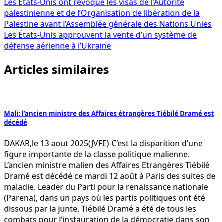
Navigation
Les États-Unis ont révoqué les visas de l’Autorité
palestinienne et de l’Organisation de libération de la
de
Palestine avant l’Assemblée générale des Nations Unies
l’article
Les États-Unis approuvent la vente d’un système de
défense aérienne à l’Ukraine
Articles similaires
Mali: l’ancien ministre des Affaires étrangères Tiébilé Dramé est
décédé
DAKAR,le 13 aout 2025(JVFE)-C’est la disparition d’une
figure importante de la classe politique malienne.
L’ancien ministre malien des Affaires Etrangères Tiébilé
Dramé est décédé ce mardi 12 août à Paris des suites de
maladie. Leader du Parti pour la renaissance nationale
(Parena), dans un pays où les partis politiques ont été
dissous par la junte, Tiébilé Dramé a été de tous les
combats pour l’instauration de la démocratie dans son