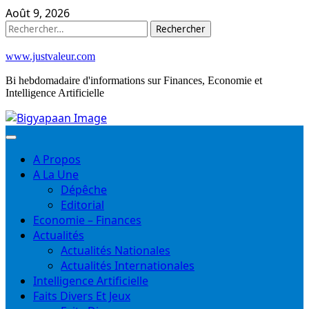
Skip
Août 9, 2026
to
Rechercher :
content
www.justvaleur.com
Bi hebdomadaire d'informations sur Finances, Economie et
Intelligence Artificielle
A Propos
A La Une
Dépêche
Editorial
Economie – Finances
Actualités
Actualités Nationales
Actualités Internationales
Intelligence Artificielle
Faits Divers Et Jeux