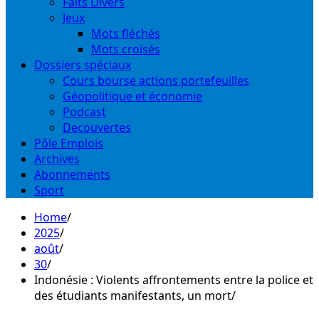
Faits Divers
Jeux
Mots fléchés
Mots croisés
Dossiers spéciaux
Cours bourse actions portefeuilles
Géopolitique et économie
Podcast
Decouvertes
Pôle Emplois
Archives
Abonnements
Sport
Home
2025
août
30
Indonésie : Violents affrontements entre la police et
des étudiants manifestants, un mort