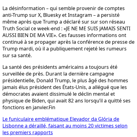
La désinformation – qui semble provenir de comptes
anti-Trump sur X, Bluesky et Instagram – a persisté
même après que Trump a déclaré sur sur son réseau
Truth Social ce week-end : «JE NE ME SUIS JAMAIS SENTI
AUSSI BIEN DE MA VIE». Ces fausses informations ont
continué à se propager après la conférence de presse de
Trump mardi, où il a publiquement rejeté les rumeurs
sur sa santé.
La santé des présidents américains a toujours été
surveillée de près. Durant la dernière campagne
présidentielle, Donald Trump, le plus âgé des hommes
jamais élus président des États-Unis, a allégué que les
démocrates avaient dissimulé le déclin mental et
physique de Biden, qui avait 82 ans lorsqu’il a quitté ses
fonctions en janvier.Fin
Navigation
Le funiculaire emblématique Elevador da Glória de
Lisbonne a déraillé, faisant au moins 20 victimes selon
de
les premiers rapports