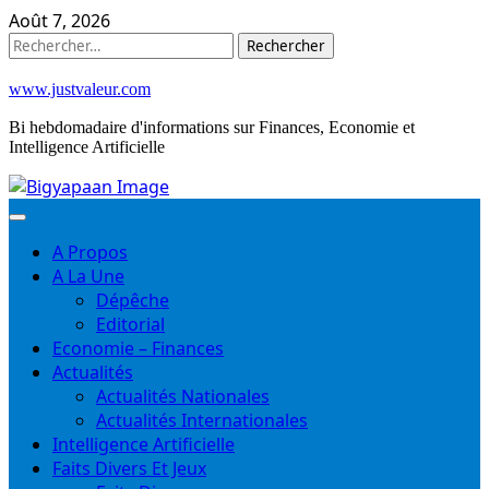
Skip
Août 7, 2026
to
Rechercher :
content
www.justvaleur.com
Bi hebdomadaire d'informations sur Finances, Economie et
Intelligence Artificielle
A Propos
A La Une
Dépêche
Editorial
Economie – Finances
Actualités
Actualités Nationales
Actualités Internationales
Intelligence Artificielle
Faits Divers Et Jeux