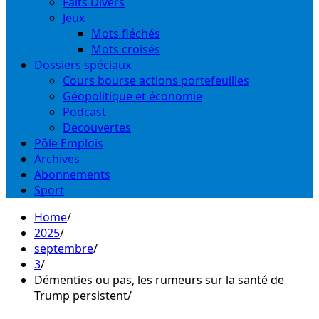
Faits Divers
Jeux
Mots fléchés
Mots croisés
Dossiers spéciaux
Cours bourse actions portefeuilles
Géopolitique et économie
Podcast
Decouvertes
Pôle Emplois
Archives
Abonnements
Sport
Home
2025
septembre
3
Démenties ou pas, les rumeurs sur la santé de
Trump persistent