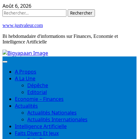
Skip
Août 6, 2026
to
Rechercher :
content
www.justvaleur.com
Bi hebdomadaire d'informations sur Finances, Economie et
Intelligence Artificielle
A Propos
A La Une
Dépêche
Editorial
Economie – Finances
Actualités
Actualités Nationales
Actualités Internationales
Intelligence Artificielle
Faits Divers Et Jeux