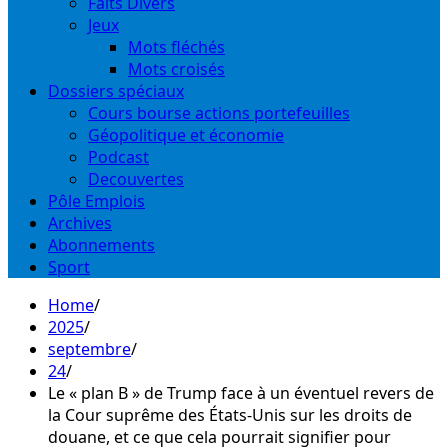
Faits Divers
Jeux
Mots fléchés
Mots croisés
Dossiers spéciaux
Cours bourse actions portefeuilles
Géopolitique et économie
Podcast
Decouvertes
Pôle Emplois
Archives
Abonnements
Sport
Home
2025
septembre
24
Le « plan B » de Trump face à un éventuel revers de
la Cour suprême des États-Unis sur les droits de
douane, et ce que cela pourrait signifier pour