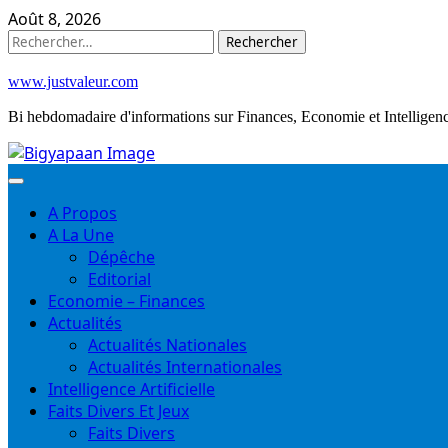
Skip
Août 8, 2026
to
Rechercher :
content
www.justvaleur.com
Bi hebdomadaire d'informations sur Finances, Economie et Intelligence
A Propos
A La Une
Dépêche
Editorial
Economie – Finances
Actualités
Actualités Nationales
Actualités Internationales
Intelligence Artificielle
Faits Divers Et Jeux
Faits Divers