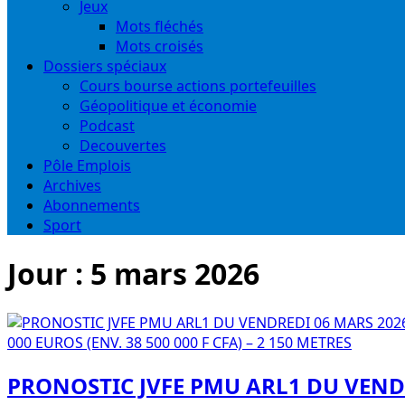
Jeux
Mots fléchés
Mots croisés
Dossiers spéciaux
Cours bourse actions portefeuilles
Géopolitique et économie
Podcast
Decouvertes
Pôle Emplois
Archives
Abonnements
Sport
Jour :
5 mars 2026
PRONOSTIC JVFE PMU ARL1 DU VEND