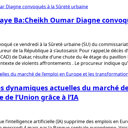
ulaye Ba:Cheikh Oumar Diagne convoqu
é ce vendredi à la Sûreté urbaine (SU) du commissariat ce
reur de la République à s’autosaisir. Pour rappel,le décès 
UCAD) de Dakar, résulte d’une chute du 4e étage du pavillon F
contexte de violents affrontements . Le procureur indique qu’
s dynamiques actuelles du marché de 
de l’Union grâce à l’IA
 l’intelligence artificielle (IA) supprime des emplois en Eu
e mercredi 4 mars par la Banque centrale européenne. Voici