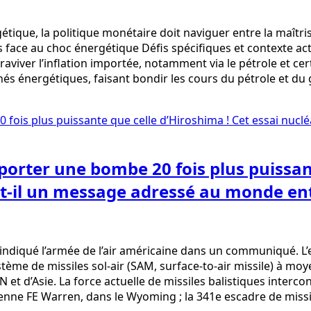
que, la politique monétaire doit naviguer entre la maîtrise 
ace au choc énergétique Défis spécifiques et contexte actue
viver l’inflation importée, notamment via le pétrole et cer
s énergétiques, faisant bondir les cours du pétrole et du g
porter une bombe 20 fois plus puissant
t-il un message adressé au monde ent
a indiqué l’armée de l’air américaine dans un communiqué.
stème de missiles sol-air (SAM, surface-to-air missile) à mo
TAN et d’Asie. La force actuelle de missiles balistiques int
érienne FE Warren, dans le Wyoming ; la 341e escadre de miss