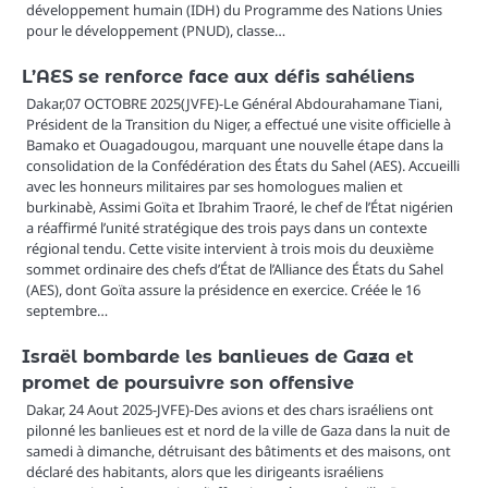
développement humain (IDH) du Programme des Nations Unies
pour le développement (PNUD), classe…
L’AES se renforce face aux défis sahéliens
Dakar,07 OCTOBRE 2025(JVFE)-Le Général Abdourahamane Tiani,
Président de la Transition du Niger, a effectué une visite officielle à
Bamako et Ouagadougou, marquant une nouvelle étape dans la
consolidation de la Confédération des États du Sahel (AES). Accueilli
avec les honneurs militaires par ses homologues malien et
burkinabè, Assimi Goïta et Ibrahim Traoré, le chef de l’État nigérien
a réaffirmé l’unité stratégique des trois pays dans un contexte
régional tendu. Cette visite intervient à trois mois du deuxième
sommet ordinaire des chefs d’État de l’Alliance des États du Sahel
(AES), dont Goïta assure la présidence en exercice. Créée le 16
septembre…
Israël bombarde les banlieues de Gaza et
promet de poursuivre son offensive
Dakar, 24 Aout 2025-JVFE)-Des avions et des chars israéliens ont
pilonné les banlieues est et nord de la ville de Gaza dans la nuit de
samedi à dimanche, détruisant des bâtiments et des maisons, ont
déclaré des habitants, alors que les dirigeants israéliens