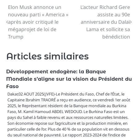
Elon Musk annonce un
L’acteur Richard Gere
Navigation
nouveau parti « America »
assiste au 90e
de
après avoir critiqué le
anniversaire du Dalaï
mégaprojet de loi de
Lama et sollicite sa
l’article
Trump
bénédiction
Articles similaires
Développement endogène: la Banque
Mondiale s’aligne sur la vision du Président du
Faso
Dakar,02 AOUT 2025(JVFE)-Le Président du Faso, Chef de l’État, le
Capitaine Ibrahim TRAORÉ a reçu en audience, ce vendredi 1er août
2025, le Représentant résident de la Banque mondiale au Burkina
Faso, M. Kamil Hamoud ABDEL WEDOUD. Le Burkina Faso est un
pays du Sahel à faible revenu et aux ressources naturelles limitées.
Son économie repose sur l’agriculture et la production minière, en
particulier celle de l’or. Plus de 40 % de sa population vit en dessous
du seuil national de pauvreté. Le rapport 2023-2024 de l’indice de