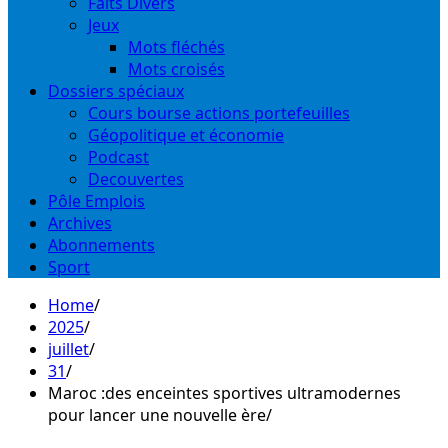
Faits Divers
Jeux
Mots fléchés
Mots croisés
Dossiers spéciaux
Cours bourse actions portefeuilles
Géopolitique et économie
Podcast
Decouvertes
Pôle Emplois
Archives
Abonnements
Sport
Home
2025
juillet
31
Maroc :des enceintes sportives ultramodernes
pour lancer une nouvelle ère