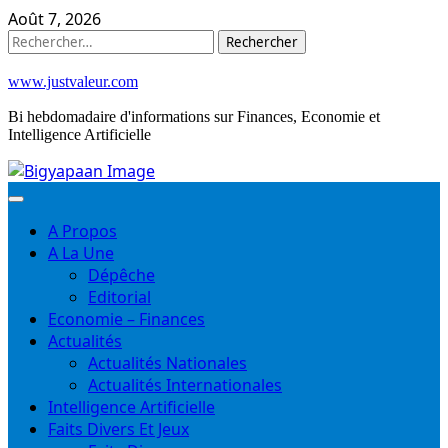
Skip
Août 7, 2026
to
Rechercher :
content
www.justvaleur.com
Bi hebdomadaire d'informations sur Finances, Economie et
Intelligence Artificielle
A Propos
A La Une
Dépêche
Editorial
Economie – Finances
Actualités
Actualités Nationales
Actualités Internationales
Intelligence Artificielle
Faits Divers Et Jeux