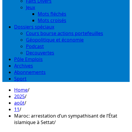
Faits Divers
Jeux
Mots fléchés
Mots croisés
Dossiers spéciaux
Cours bourse actions portefeuilles
Géopolitique et économie
Podcast
Decouvertes
Pôle Emplois
Archives
Abonnements
Sport
Home
2025
août
11
Maroc: arrestation d’un sympathisant de l’État
islamique à Settat