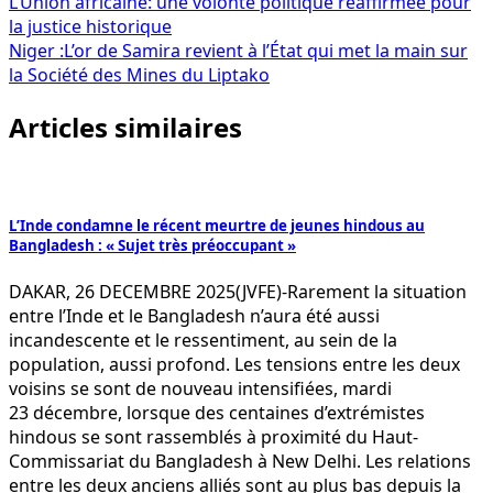
Navigation
L’Union africaine: une volonté politique réaffirmée pour
la justice historique
de
Niger :L’or de Samira revient à l’État qui met la main sur
l’article
la Société des Mines du Liptako
Articles similaires
L’Inde condamne le récent meurtre de jeunes hindous au
Bangladesh : « Sujet très préoccupant »
DAKAR, 26 DECEMBRE 2025(JVFE)-Rarement la situation
entre l’Inde et le Bangladesh n’aura été aussi
incandescente et le ressentiment, au sein de la
population, aussi profond. Les tensions entre les deux
voisins se sont de nouveau intensifiées, mardi
23 décembre, lorsque des centaines d’extrémistes
hindous se sont rassemblés à proximité du Haut-
Commissariat du Bangladesh à New Delhi. Les relations
entre les deux anciens alliés sont au plus bas depuis la