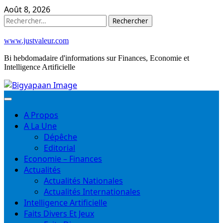
Skip
Août 8, 2026
to
Rechercher :
content
www.justvaleur.com
Bi hebdomadaire d'informations sur Finances, Economie et
Intelligence Artificielle
A Propos
A La Une
Dépêche
Editorial
Economie – Finances
Actualités
Actualités Nationales
Actualités Internationales
Intelligence Artificielle
Faits Divers Et Jeux